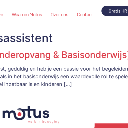
Gratis HR
en
Waarom Motus
Over ons
Contact
sassistent
inderopvang & Basisonderwijs
ast, geduldig en heb je een passie voor het begeleide
als in het basisonderwijs een waardevolle rol te spel
l inzetbaar is en kinderen […]