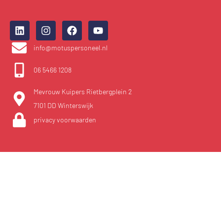
info@motuspersoneel.nl
06 5466 1208
Mevrouw Kuipers Rietbergplein 2
7101 DD Winterswijk
privacy voorwaarden